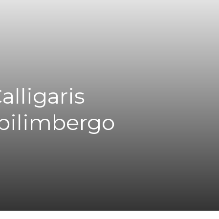
alligaris
Spilimbergo