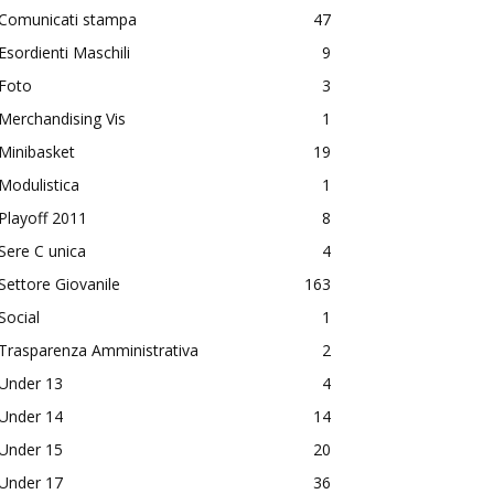
Comunicati stampa
47
Esordienti Maschili
9
Foto
3
Merchandising Vis
1
Minibasket
19
Modulistica
1
Playoff 2011
8
Sere C unica
4
Settore Giovanile
163
Social
1
Trasparenza Amministrativa
2
Under 13
4
Under 14
14
Under 15
20
Under 17
36