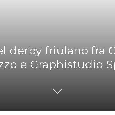
Spilimbergo
el derby friulano fra C
zzo e Graphistudio 