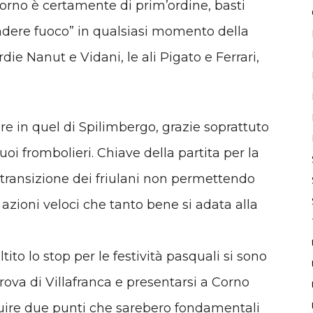
i Corno è certamente di prim’ordine, basti
endere fuoco” in qualsiasi momento della
rdie Nanut e Vidani, le ali Pigato e Ferrari,
ere in quel di Spilimbergo, grazie soprattuto
uoi frombolieri. Chiave della partita per la
 transizione dei friulani non permettendo
 azioni veloci che tanto bene si adata alla
to lo stop per le festività pasquali si sono
prova di Villafranca e presentarsi a Corno
uire due punti che sarebero fondamentali