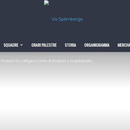
SQUADRE
ORARI PALESTRE
STORIA
ORGANIGRAMMA
MERCHA
Pallacanestro
y friulano fra Calligaris Corno di Rosazzo e Graphistudio...
VIS