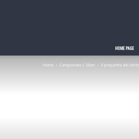
HOME PAGE
Home
Campionato C Silver
Il prepartita del derb