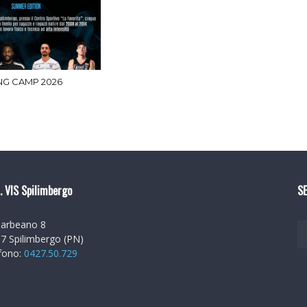
ING CAMP 2026
. VIS Spilimbergo
SE
Barbeano 8
7 Spilimbergo (PN)
fono:
0427.50.729