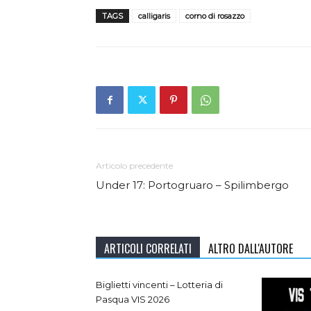
TAGS
calligaris
corno di rosazzo
Articolo precedente
Under 17: Portogruaro – Spilimbergo
ARTICOLI CORRELATI
ALTRO DALL'AUTORE
Biglietti vincenti – Lotteria di
Pasqua VIS 2026