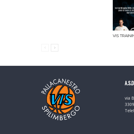
VIS TRAIN
A.S.D
via 
3309
Tele