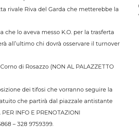
etta rivale Riva del Garda che metterebbe la
 che lo aveva messo K.O. per la trasferta
rà all’ultimo chi dovrà osservare il turnover
0 a Corno di Rosazzo (NON AL PALAZZETTO
izione dei tifosi che vorranno seguire la
tuito che partirà dal piazzale antistante
8.30. PER INFO E PRENOTAZIONI
68 – 328 9759399.