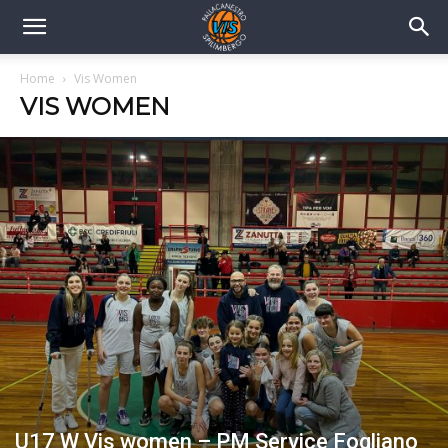
Home
Vis Women
VIS WOMEN
U17 W Vis women – PM Service Fogliano