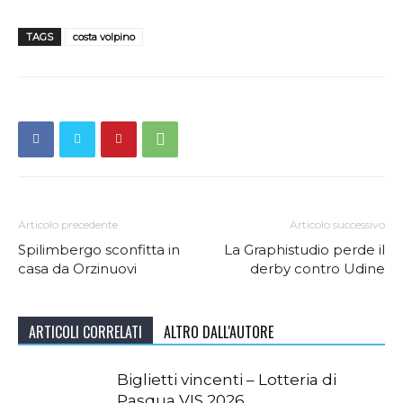
TAGS
costa volpino
Articolo precedente
Articolo successivo
Spilimbergo sconfitta in
La Graphistudio perde il
casa da Orzinuovi
derby contro Udine
ARTICOLI CORRELATI
ALTRO DALL'AUTORE
Biglietti vincenti – Lotteria di
Pasqua VIS 2026