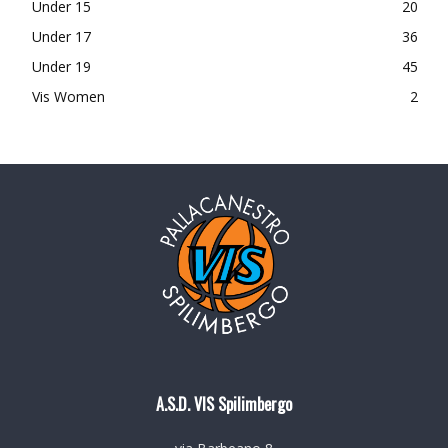
Under 15
20
Under 17
36
Under 19
45
Vis Women
2
A.S.D. VIS Spilimbergo