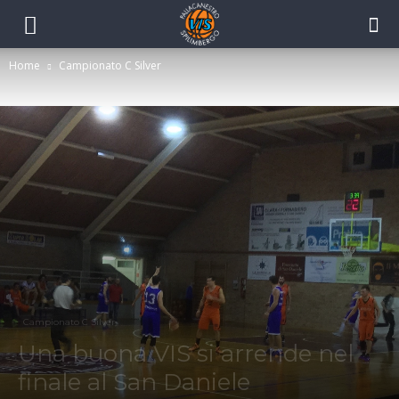
Home
Campionato C Silver
Campionato C Silver
Una buona VIS si arrende nel
finale al San Daniele