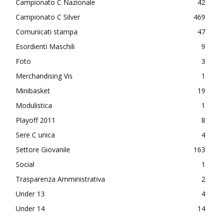
Campionato C Nazionale
42
Campionato C Silver
469
Comunicati stampa
47
Esordienti Maschili
9
Foto
3
Merchandising Vis
1
Minibasket
19
Modulistica
1
Playoff 2011
8
Sere C unica
4
Settore Giovanile
163
Social
1
Trasparenza Amministrativa
2
Under 13
4
Under 14
14