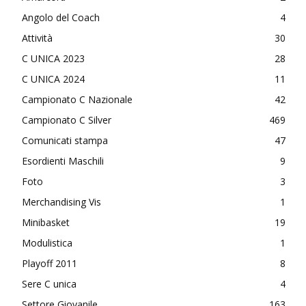
Angolo del Coach
4
Attività
30
C UNICA 2023
28
C UNICA 2024
11
Campionato C Nazionale
42
Campionato C Silver
469
Comunicati stampa
47
Esordienti Maschili
9
Foto
3
Merchandising Vis
1
Minibasket
19
Modulistica
1
Playoff 2011
8
Sere C unica
4
Settore Giovanile
163