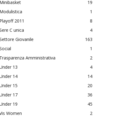
Minibasket
19
Modulistica
1
Playoff 2011
8
Sere C unica
4
Settore Giovanile
163
Social
1
Trasparenza Amministrativa
2
Under 13
4
Under 14
14
Under 15
20
Under 17
36
Under 19
45
Vis Women
2