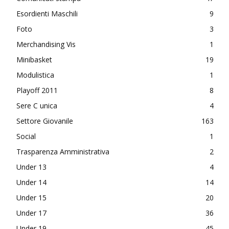
Esordienti Maschili
9
Foto
3
Merchandising Vis
1
Minibasket
19
Modulistica
1
Playoff 2011
8
Sere C unica
4
Settore Giovanile
163
Social
1
Trasparenza Amministrativa
2
Under 13
4
Under 14
14
Under 15
20
Under 17
36
Under 19
45