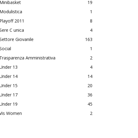
Minibasket
19
Modulistica
1
Playoff 2011
8
Sere C unica
4
Settore Giovanile
163
Social
1
Trasparenza Amministrativa
2
Under 13
4
Under 14
14
Under 15
20
Under 17
36
Under 19
45
Vis Women
2