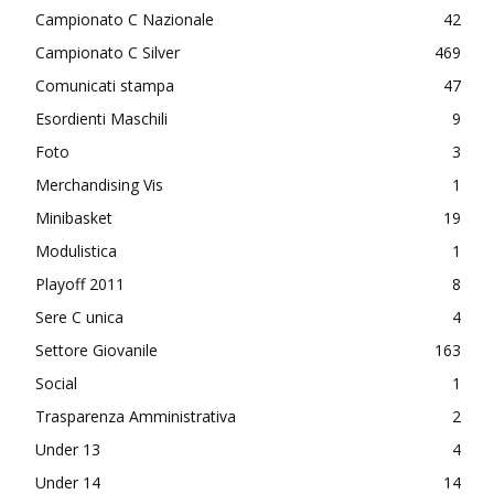
Campionato C Nazionale
42
Campionato C Silver
469
Comunicati stampa
47
Esordienti Maschili
9
Foto
3
Merchandising Vis
1
Minibasket
19
Modulistica
1
Playoff 2011
8
Sere C unica
4
Settore Giovanile
163
Social
1
Trasparenza Amministrativa
2
Under 13
4
Under 14
14