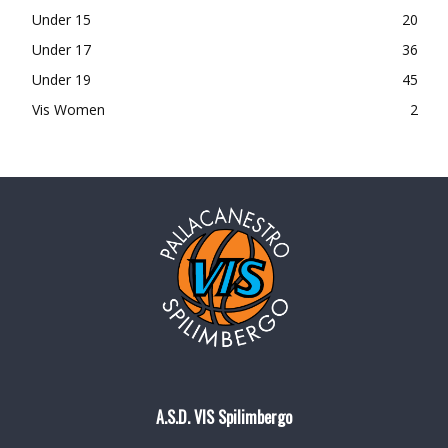
Under 15
20
Under 17
36
Under 19
45
Vis Women
2
A.S.D. VIS Spilimbergo