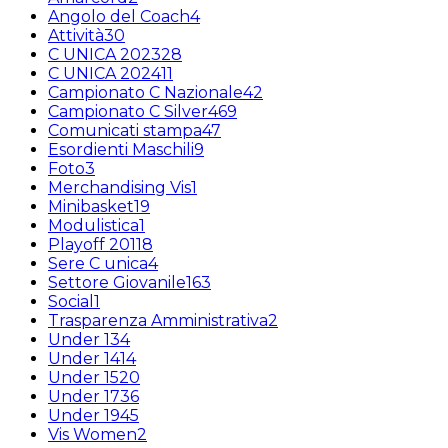
Angolo del Coach
4
Attività
30
C UNICA 2023
28
C UNICA 2024
11
Campionato C Nazionale
42
Campionato C Silver
469
Comunicati stampa
47
Esordienti Maschili
9
Foto
3
Merchandising Vis
1
Minibasket
19
Modulistica
1
Playoff 2011
8
Sere C unica
4
Settore Giovanile
163
Social
1
Trasparenza Amministrativa
2
Under 13
4
Under 14
14
Under 15
20
Under 17
36
Under 19
45
Vis Women
2