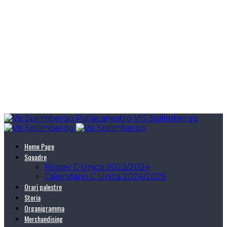
Pallacanestro VIS Spilimbergo
Home Page
Squadre
Roster C Unica 2023/2024
Calendario C Unica 2024/2025
Orari palestre
Storia
Organigramma
Merchandising