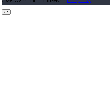
00299850933 - Tutti i diritti riservati -
Privacy Policy
OK