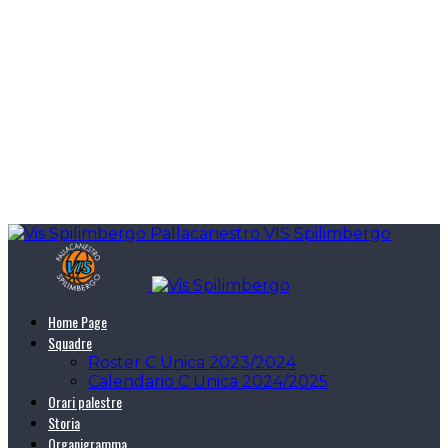
Pallacanestro VIS Spilimbergo
Home Page
Squadre
Roster C Unica 2023/2024
Calendario C Unica 2024/2025
Orari palestre
Storia
Organigramma