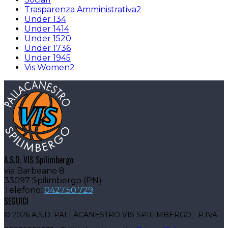
Trasparenza Amministrativa
2
Under 13
4
Under 14
14
Under 15
20
Under 17
36
Under 19
45
Vis Women
2
A.S.D. VIS Spilimbergo
via Barbeano 8
33097 Spilimbergo (PN)
Telefono:
0427.50.729
SEGUICI
© 2026 A.S.D. PALLACANESTRO VIS SPILIMBERGO - P.IVA