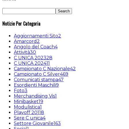
Notizie Per Categoria
Aggiornamenti Sito
2
Amarcord
2
Angolo del Coach
4
Attività
30
C UNICA 2023
28
C UNICA 2024
11
Campionato C Nazionale
42
Campionato C Silver
469
Comunicati stampa
47
Esordienti Maschili
9
Foto
3
Merchandising Vis
1
Minibasket
19
Modulistica
1
Playoff 2011
8
Sere C unica
4
Settore Giovanile
163
Social
1